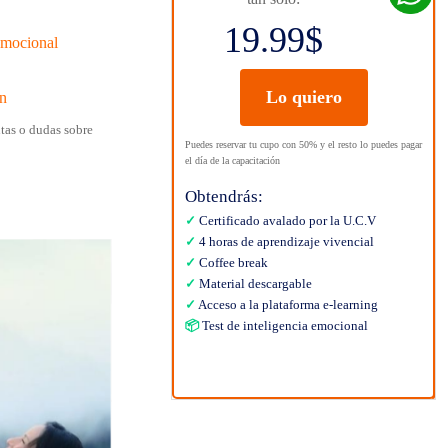
19.99$
 emocional
Lo quiero
ón
tas o dudas sobre
Puedes reservar tu cupo con 50% y el resto lo puedes pagar
el día de la capacitación
Obtendrás:
✓
Certificado avalado por la U.C.V
✓
4 horas de aprendizaje vivencial
✓
Coffee break
✓
Material descargable
✓
Acceso a la plataforma e-learning
📦
Test de inteligencia emocional